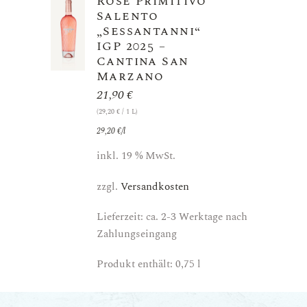
Rosé Primitivo
Salento
„Sessantanni“
IGP 2025 –
Cantina San
Marzano
21,90
€
(
29,20
€
/ 1 L)
29,20
€
/
l
inkl. 19 % MwSt.
zzgl.
Versandkosten
Lieferzeit: ca. 2-3 Werktage nach
Zahlungseingang
Produkt enthält: 0,75
l