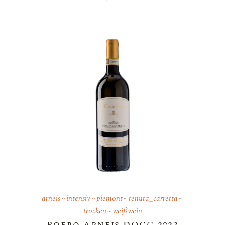
arneis
intensiv
piemont
tenuta_carretta
trocken
weißwein
Roero Arneis DOCG 2023