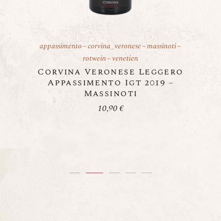
vina_veronese
massinoti
corvina_veronese
corvinone
massino
in
venetien
ripasso
rondinella
rotwein
trocken
ronese Leggero
venetien
nto Igt 2019 –
Valpolicella Ripass
ssinoti
Classico Superiore D
2018 – Massinoti
10,90
€
12,95
€