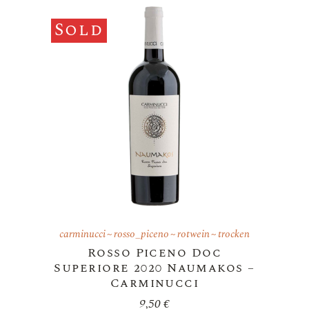
Sold
carminucci
rosso_piceno
rotwein
trocken
Rosso Piceno Doc
Superiore 2020 Naumakos –
Carminucci
9,50
€