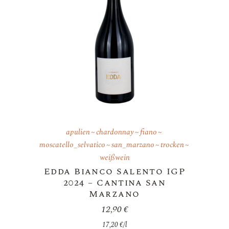
apulien
chardonnay
fiano
moscatello_selvatico
san_marzano
trocken
weißwein
Edda Bianco Salento IGP
2024 – Cantina San
Marzano
12,90
€
17,20
€
/
l