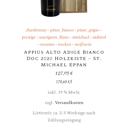
chardonnay
pinot_bianco
pinot_grigio
prestige
sauvignon_blanc
stmichael
südtirol
trentino
trocken
weißwein
Appius Alto Adige Bianco
Doc 2020 Holzkiste – St.
Michael Eppan
127,95
€
170,60
€
/
l
inkl. 19 % MwSt.
zzgl.
Versandkosten
Lieferzeit: ca. 2-3 Werktage nach
Zahlungseingang