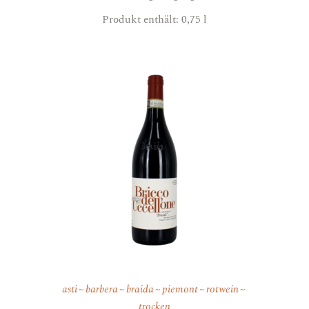
Produkt enthält: 0,75
l
asti
barbera
braida
piemont
rotwein
trocken