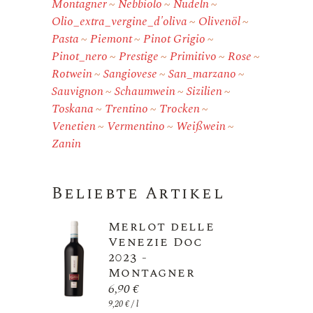
Montagner
Nebbiolo
Nudeln
Olio_extra_vergine_d'oliva
Olivenöl
Pasta
Piemont
Pinot Grigio
Pinot_nero
Prestige
Primitivo
Rose
Rotwein
Sangiovese
San_marzano
Sauvignon
Schaumwein
Sizilien
Toskana
Trentino
Trocken
Venetien
Vermentino
Weißwein
Zanin
Beliebte Artikel
Merlot delle
Venezie Doc
2023 -
Montagner
6,90
€
9,20
€
/
l