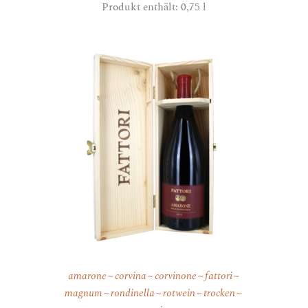
Produkt enthält: 0,75
l
amarone
corvina
corvinone
fattori
magnum
rondinella
rotwein
trocken