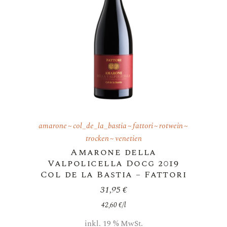
amarone
col_de_la_bastia
fattori
rotwein
trocken
venetien
Amarone della
Valpolicella Docg 2019
Col de la Bastia – Fattori
31,95
€
42,60
€
/
l
inkl. 19 % MwSt.