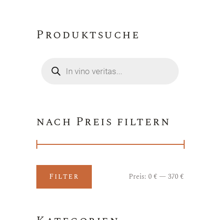
Produktsuche
Products
search
nach Preis filtern
Filter
Preis:
0 €
—
370 €
Min.
Max.
Preis
Preis