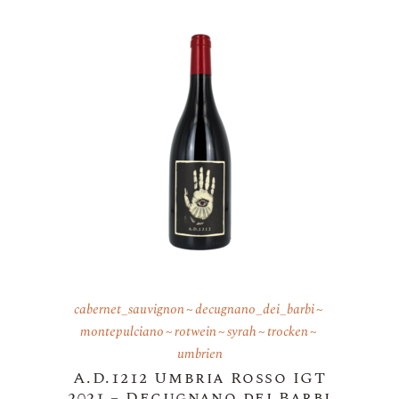
cabernet_sauvignon
decugnano_dei_barbi
montepulciano
rotwein
syrah
trocken
umbrien
A.D.1212 Umbria Rosso IGT
2021 – Decugnano dei Barbi