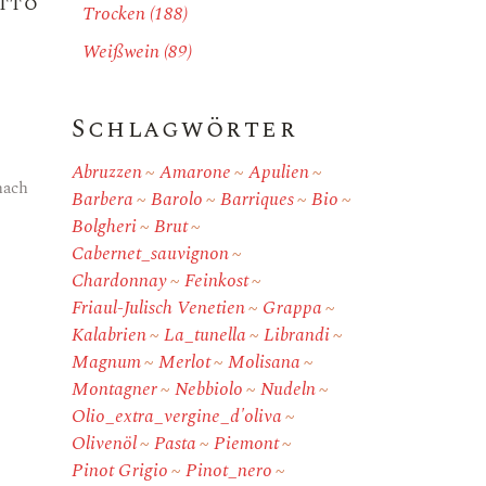
tto
Trocken
(188)
Weißwein
(89)
Schlagwörter
Abruzzen
Amarone
Apulien
nach
Barbera
Barolo
Barriques
Bio
Bolgheri
Brut
Cabernet_sauvignon
Chardonnay
Feinkost
Friaul-Julisch Venetien
Grappa
Kalabrien
La_tunella
Librandi
Magnum
Merlot
Molisana
Montagner
Nebbiolo
Nudeln
Olio_extra_vergine_d'oliva
Olivenöl
Pasta
Piemont
Pinot Grigio
Pinot_nero