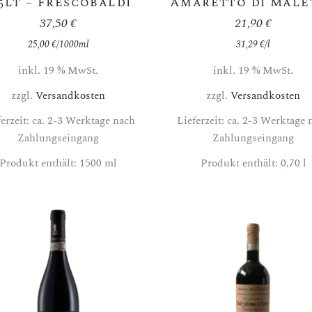
,5lt – Frescobaldi
Amaretto di Male
37,50
€
21,90
€
25,00
€
/
1000
ml
31,29
€
/
l
inkl. 19 % MwSt.
inkl. 19 % MwSt.
zzgl.
Versandkosten
zzgl.
Versandkosten
ferzeit: ca. 2-3 Werktage nach
Lieferzeit: ca. 2-3 Werktage 
Zahlungseingang
Zahlungseingang
Produkt enthält: 1500
ml
Produkt enthält: 0,70
l