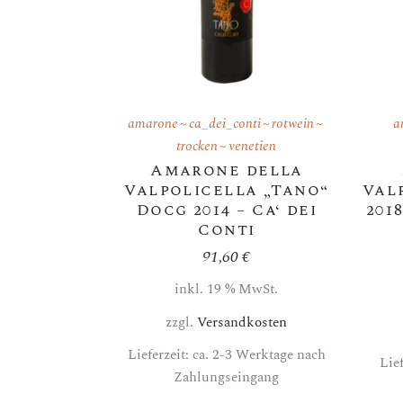
amarone
ca_dei_conti
rotwein
a
trocken
venetien
Amarone della
Valpolicella „Tano“
Val
Docg 2014 – Ca‘ dei
201
Conti
91,60
€
inkl. 19 % MwSt.
zzgl.
Versandkosten
Lieferzeit: ca. 2-3 Werktage nach
Lie
Zahlungseingang