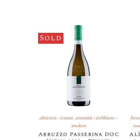
Sold
abruzzen
tenuta_antonini
trebbiano
fres
trocken
tos
Abruzzo Passerina DOC
Alì