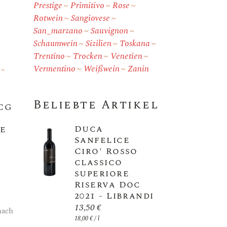
Prestige
Primitivo
Rose
Rotwein
Sangiovese
San_marzano
Sauvignon
Schaumwein
Sizilien
Toskana
Trentino
Trocken
Venetien
Vermentino
Weißwein
Zanin
a
Beliebte Artikel
CG
o
Duca
e
Sanfelice
Ciro' Rosso
classico
superiore
Riserva Doc
2021 - Librandi
13,50
€
nach
18,00
€
/
l