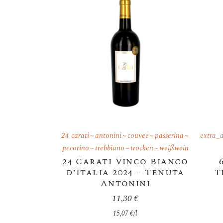
24 carati
antonini
couvee
passerina
extra_
pecorino
trebbiano
trocken
weißwein
24 Carati Vinco Bianco
d’Italia 2024 – Tenuta
T
Antonini
11,30
€
15,07
€
/
l