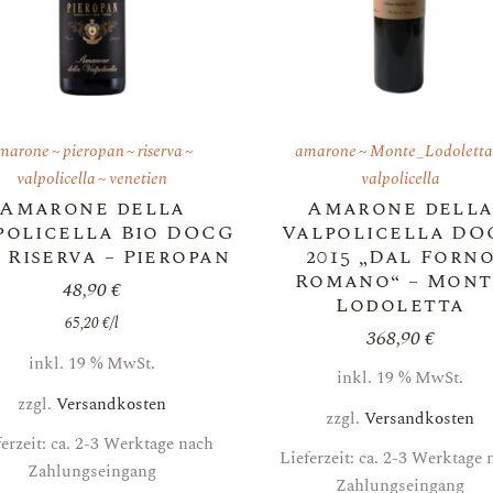
marone
pieropan
riserva
amarone
Monte_Lodoletta
valpolicella
venetien
valpolicella
Amarone della
Amarone dell
policella Bio DOCG
Valpolicella DO
8 Riserva – Pieropan
2015 „Dal Forn
Romano“ – Mont
48,90
€
Lodoletta
65,20
€
/
l
368,90
€
inkl. 19 % MwSt.
inkl. 19 % MwSt.
zzgl.
Versandkosten
zzgl.
Versandkosten
ferzeit: ca. 2-3 Werktage nach
Lieferzeit: ca. 2-3 Werktage 
Zahlungseingang
Zahlungseingang