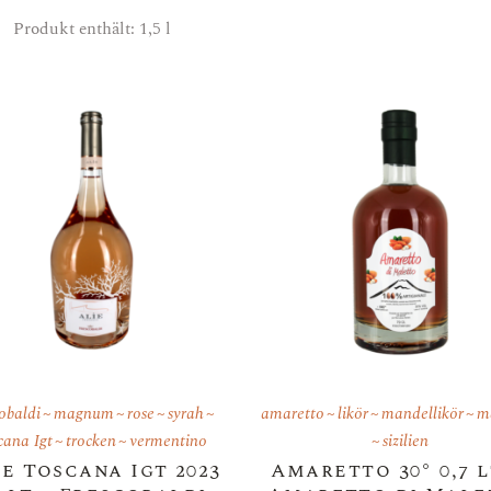
Produkt enthält: 1,5
l
cobaldi
magnum
rose
syrah
amaretto
likör
mandellikör
m
cana Igt
trocken
vermentino
sizilien
e Toscana Igt 2023
Amaretto 30° 0,7 l