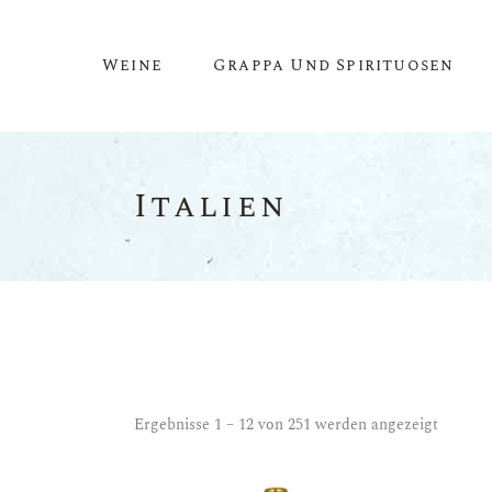
Weine
Grappa Und Spirituosen
Italien
Rotwein
Roséwein
Weisswein
Schaumwein
Dessertwein
Magnumflaschen & Mehr
Ergebnisse 1 – 12 von 251 werden angezeigt