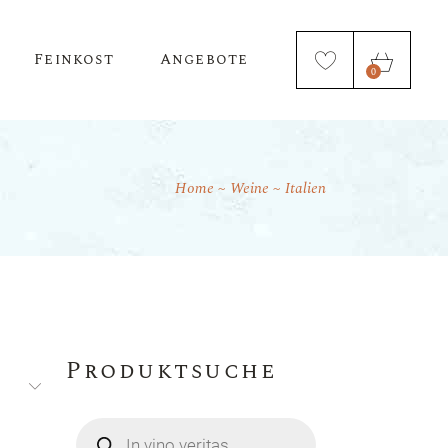
Feinkost
Angebote
0
Home
Weine
Italien
Öl & Essig
Nudeln
Produktsuche
Products
search