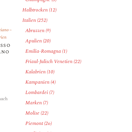
Halbtrocken
(12)
Italien
(252)
ciano
Abruzzen
(9)
rien
Apulien
(20)
osso
Emilia-Romagna
(1)
ano
Friaul-Julisch Venetien
(22)
Kalabrien
(10)
Kampanien
(4)
Lombardei
(7)
nach
Marken
(7)
Molise
(22)
Piemont
(26)