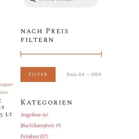
nach Preis
filtern
Filter
Preis:
0 €
—
370 €
Min.
Max.
Preis
Preis
tagner
tien
c
Kategorien
ry
5 Lt
Angebote
(6)
Bio/Glutenfreie
(9)
Feinkost
(37)