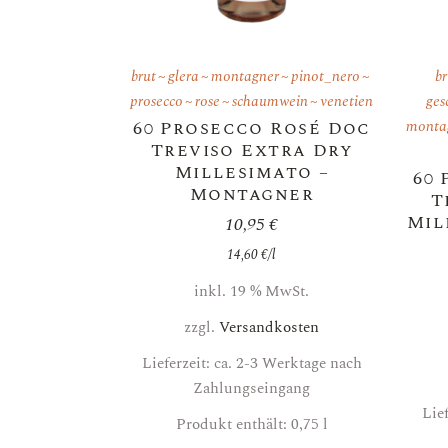
brut
glera
montagner
pinot_nero
br
prosecco
rose
schaumwein
venetien
ges
60 Prosecco Rosé Doc
monta
Treviso Extra Dry
Millesimato –
60
Montagner
T
Mil
10,95
€
14,60
€
/
l
inkl. 19 % MwSt.
zzgl.
Versandkosten
Lieferzeit: ca. 2-3 Werktage nach
Zahlungseingang
Lie
Produkt enthält: 0,75
l