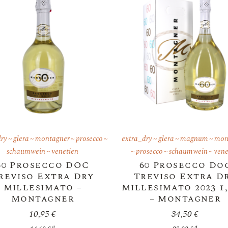
dry
glera
montagner
prosecco
extra_dry
glera
magnum
mon
schaumwein
venetien
prosecco
schaumwein
vene
60 Prosecco DOC
60 Prosecco Do
reviso Extra Dry
Treviso Extra D
Millesimato –
Millesimato 2023 1,
Montagner
– Montagner
10,95
€
34,50
€