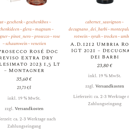
ut
geschenk
geschenkbox
cabernet_sauvignon
chenkideen
glera
magnum
decugnano_dei_barbi
montepul
gner
pinot_nero
prosecco
rose
rotwein
syrah
trocken
umb
schaumwein
venetien
A.D.1212 Umbria R
IGT 2021 – Decugn
 Prosecco Rosé Doc
dei Barbi
reviso Extra Dry
lesimato 2023 1,5 Lt
23,80
€
– Montagner
inkl. 19 % MwSt.
35,60
€
zzgl.
Versandkosten
23,73
€
/
l
Lieferzeit: ca. 2-3 Werktage 
inkl. 19 % MwSt.
Zahlungseingang
zzgl.
Versandkosten
ferzeit: ca. 2-3 Werktage nach
Zahlungseingang