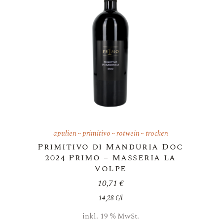
apulien
primitivo
rotwein
trocken
Primitivo di Manduria Doc
2024 Primo – Masseria la
Volpe
10,71
€
14,28
€
/
l
inkl. 19 % MwSt.