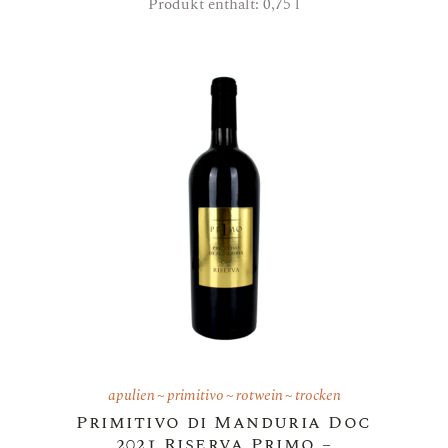
Produkt enthält: 0,75
l
apulien
primitivo
rotwein
trocken
Primitivo di Manduria Doc
2021 Riserva Primo –