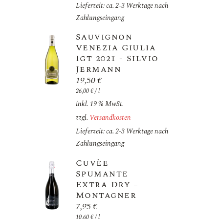
Lieferzeit: ca. 2-3 Werktage nach
Zahlungseingang
Sauvignon
Venezia Giulia
Igt 2021 - Silvio
Jermann
19,50
€
26,00
€
/
l
inkl. 19 % MwSt.
zzgl.
Versandkosten
Lieferzeit: ca. 2-3 Werktage nach
Zahlungseingang
Cuvèe
Spumante
Extra Dry –
Montagner
7,95
€
10,60
€
/
l