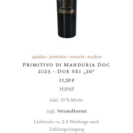
apulien
primitivo
rotwein
trocken
Primitivo di Manduria Doc
2023 – Due Sei „26“
11,50
€
15,33
€
/
l
inkl. 19 % MwSt.
zzgl.
Versandkosten
Lieferzeit: ca. 2-3 Werktage nach
Zahlungseingang