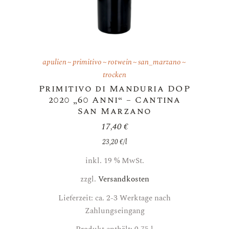
apulien
primitivo
rotwein
san_marzano
trocken
Primitivo di Manduria DOP
2020 „60 Anni“ – Cantina
San Marzano
17,40
€
23,20
€
/
l
inkl. 19 % MwSt.
zzgl.
Versandkosten
Lieferzeit: ca. 2-3 Werktage nach
Zahlungseingang