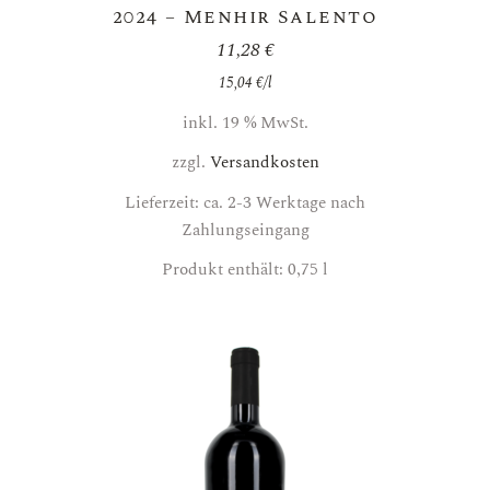
2024 – Menhir Salento
11,28
€
15,04
€
/
l
inkl. 19 % MwSt.
zzgl.
Versandkosten
Lieferzeit: ca. 2-3 Werktage nach
Zahlungseingang
Produkt enthält: 0,75
l