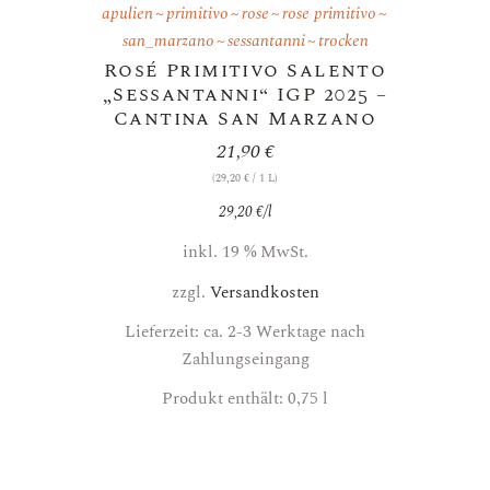
apulien
primitivo
rose
rose primitivo
san_marzano
sessantanni
trocken
Rosé Primitivo Salento
„Sessantanni“ IGP 2025 –
Cantina San Marzano
21,90
€
(
29,20
€
/ 1 L)
29,20
€
/
l
inkl. 19 % MwSt.
zzgl.
Versandkosten
Lieferzeit: ca. 2-3 Werktage nach
Zahlungseingang
Produkt enthält: 0,75
l