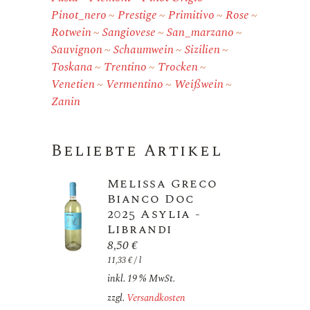
Pinot_nero
Prestige
Primitivo
Rose
Rotwein
Sangiovese
San_marzano
Sauvignon
Schaumwein
Sizilien
Toskana
Trentino
Trocken
Venetien
Vermentino
Weißwein
Zanin
Beliebte Artikel
Melissa Greco
Bianco Doc
2025 Asylia -
Librandi
8,50
€
11,33
€
/
l
inkl. 19 % MwSt.
zzgl.
Versandkosten