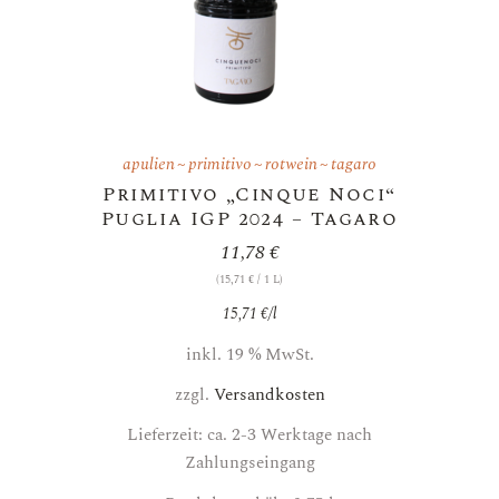
apulien
primitivo
rotwein
tagaro
Primitivo „Cinque Noci“
Puglia IGP 2024 – Tagaro
11,78
€
(
15,71
€
/ 1 L)
15,71
€
/
l
inkl. 19 % MwSt.
zzgl.
Versandkosten
Lieferzeit: ca. 2-3 Werktage nach
Zahlungseingang