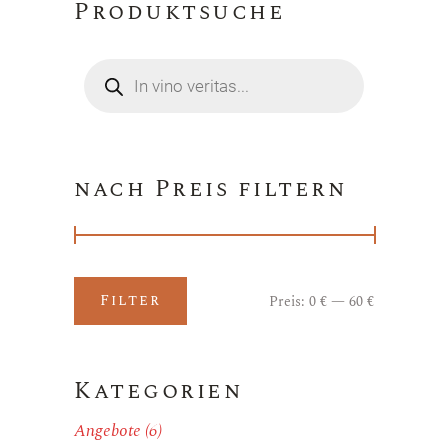
Produktsuche
Products
search
nach Preis filtern
Filter
Preis:
0 €
—
60 €
Min.
Max.
Preis
Preis
Kategorien
Angebote
(6)