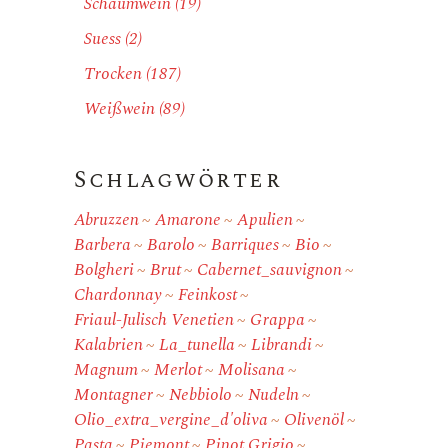
Schaumwein
(19)
Suess
(2)
Trocken
(187)
Weißwein
(89)
Schlagwörter
Abruzzen
Amarone
Apulien
Barbera
Barolo
Barriques
Bio
Bolgheri
Brut
Cabernet_sauvignon
Chardonnay
Feinkost
Friaul-Julisch Venetien
Grappa
Kalabrien
La_tunella
Librandi
Magnum
Merlot
Molisana
Montagner
Nebbiolo
Nudeln
Olio_extra_vergine_d'oliva
Olivenöl
Pasta
Piemont
Pinot Grigio