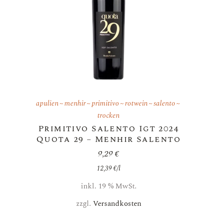
apulien
menhir
primitivo
rotwein
salento
trocken
Primitivo Salento Igt 2024
Quota 29 – Menhir Salento
9,29
€
12,39
€
/
l
inkl. 19 % MwSt.
zzgl.
Versandkosten