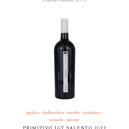
Produkt enthält: 0,75
l
apulien
halbtrocken
menhir
primitivo
rotwein
salento
Primitivo Igt Salento 2022