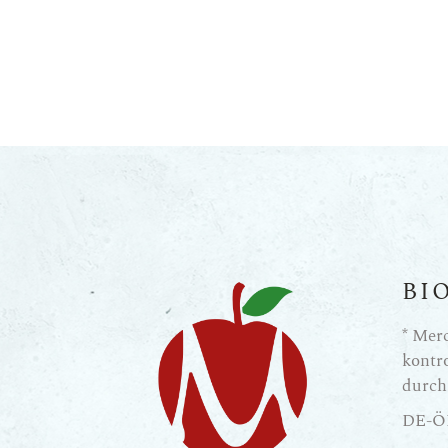
BI
* Mer
kontro
durc
DE-Ö