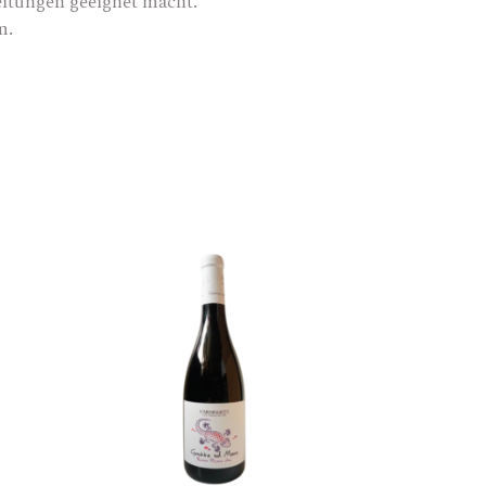
eitungen geeignet macht.
m.