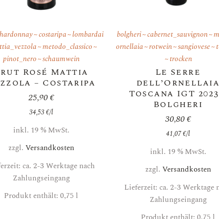
chardonnay
costaripa
lombardai
bolgheri
cabernet_sauvignon
m
tia_vezzola
metodo_classico
ornellaia
rotwein
sangiovese
pinot_nero
schaumwein
trocken
rut Rosé Mattia
Le Serre
zzola – Costaripa
dell’Ornellai
Toscana IGT 2023
25,90
€
Bolgheri
34,53
€
/
l
30,80
€
inkl. 19 % MwSt.
41,07
€
/
l
zzgl.
Versandkosten
inkl. 19 % MwSt.
ferzeit: ca. 2-3 Werktage nach
zzgl.
Versandkosten
Zahlungseingang
Lieferzeit: ca. 2-3 Werktage 
Produkt enthält: 0,75
l
Zahlungseingang
Produkt enthält: 0,75
l