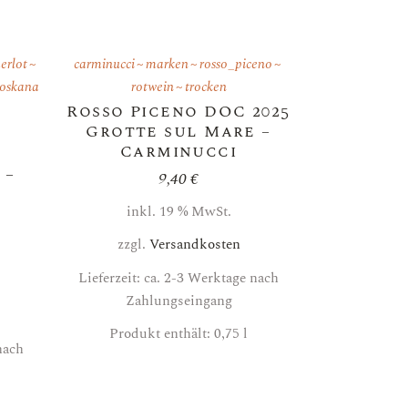
erlot
carminucci
marken
rosso_piceno
toskana
rotwein
trocken
Rosso Piceno DOC 2025
Grotte sul Mare –
Carminucci
a
 –
9,40
€
inkl. 19 % MwSt.
zzgl.
Versandkosten
Lieferzeit: ca. 2-3 Werktage nach
Zahlungseingang
Produkt enthält: 0,75
l
nach