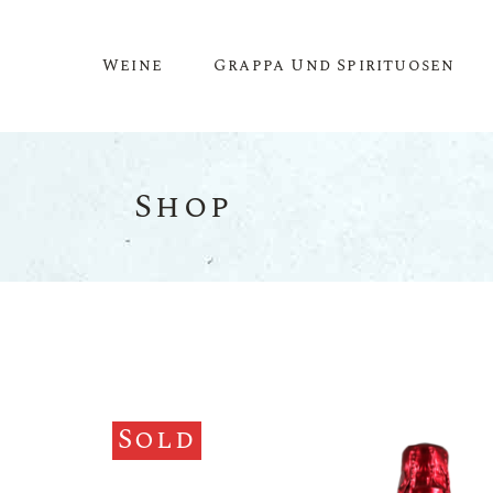
Weine
Grappa Und Spirituosen
Shop
Rotwein
Roséwein
Weisswein
Schaumwein
Dessertwein
Magnumflaschen & Mehr
Sold