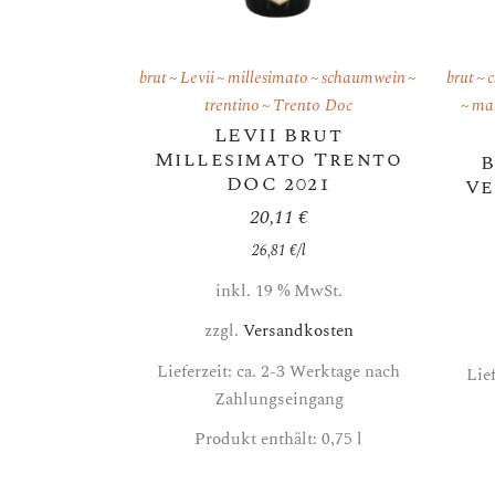
brut
Levii
millesimato
schaumwein
brut
trentino
Trento Doc
mat
LEVII Brut
Millesimato Trento
B
DOC 2021
Ve
20,11
€
26,81
€
/
l
inkl. 19 % MwSt.
zzgl.
Versandkosten
Lieferzeit: ca. 2-3 Werktage nach
Lie
Zahlungseingang
Produkt enthält: 0,75
l