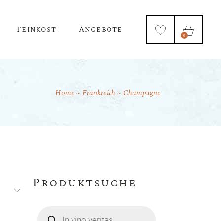
Feinkost
Angebote
0
Home
Frankreich
Champagne
Öl & Essig
Nudeln
Produktsuche
Products
search