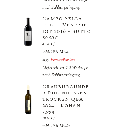
Lieferzeit: ca. 2-3 Werktage
nach Zahlungseingang
Campo Sella
delle Venezie
Igt 2016 - Sutto
30,90
€
41,20
€
/
l
inkl. 19 % MwSt.
zzgl.
Versandkosten
Lieferzeit: ca. 2-3 Werktage
nach Zahlungseingang
Grauburgunde
r Rheinhessen
trocken QbA
2024 - Kohan
7,95
€
10,60
€
/
l
inkl. 19 % MwSt.