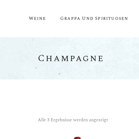
Weine
Grappa Und Spirituosen
Champagne
Rotwein
Roséwein
Weisswein
Schaumwein
Dessertwein
Magnumflaschen & Mehr
Alle 3 Ergebnisse werden angezeigt