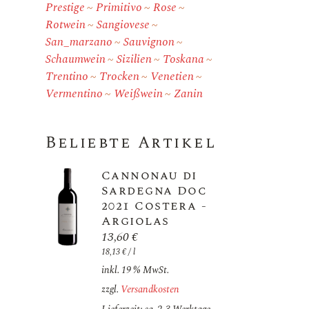
Prestige
Primitivo
Rose
Rotwein
Sangiovese
San_marzano
Sauvignon
Schaumwein
Sizilien
Toskana
Trentino
Trocken
Venetien
Vermentino
Weißwein
Zanin
Beliebte Artikel
Cannonau di
Sardegna Doc
2021 Costera -
Argiolas
13,60
€
18,13
€
/
l
inkl. 19 % MwSt.
zzgl.
Versandkosten