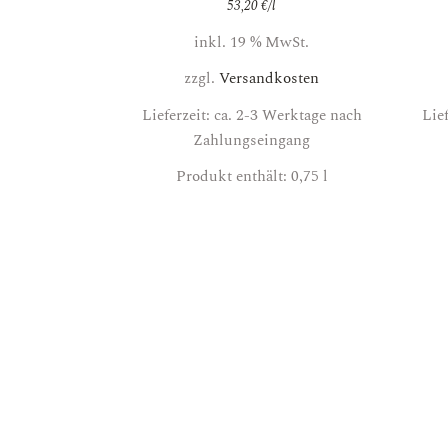
53,20
€
/
l
inkl. 19 % MwSt.
zzgl.
Versandkosten
Lieferzeit: ca. 2-3 Werktage nach
Lie
Zahlungseingang
Produkt enthält: 0,75
l