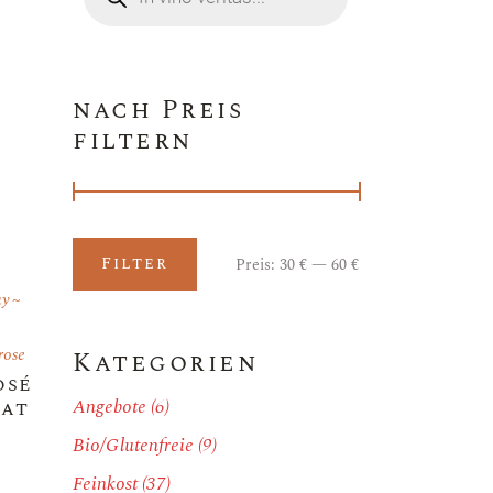
nach Preis
filtern
Filter
Preis:
30 €
—
60 €
Min.
Max.
Preis
Preis
ay
rose
Kategorien
osé
Angebote
(6)
nat
Bio/Glutenfreie
(9)
Feinkost
(37)