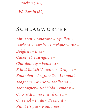
Trocken
(187)
Weißwein
(89)
Schlagwörter
Abruzzen
Amarone
Apulien
Barbera
Barolo
Barriques
Bio
Bolgheri
Brut
Cabernet_sauvignon
Chardonnay
Feinkost
Friaul-Julisch Venetien
Grappa
Kalabrien
La_tunella
Librandi
Magnum
Merlot
Molisana
Montagner
Nebbiolo
Nudeln
Olio_extra_vergine_d'oliva
Olivenöl
Pasta
Piemont
Pinot Grigio
Pinot_nero