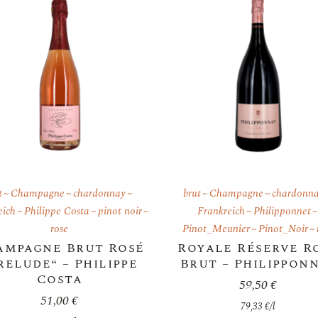
t
Champagne
chardonnay
brut
Champagne
chardonn
eich
Philippe Costa
pinot noir
Frankreich
Philipponnet
rose
Pinot_Meunier
Pinot_Noir
ampagne Brut Rosé
Royale Réserve R
relude“ – Philippe
Brut – Philippon
Costa
59,50
€
51,00
€
79,33
€
/
l