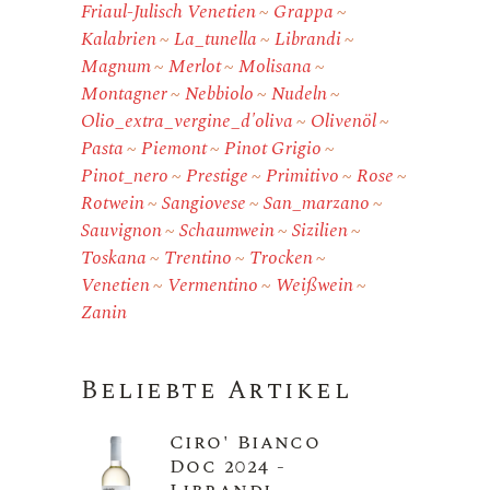
Friaul-Julisch Venetien
Grappa
Kalabrien
La_tunella
Librandi
Magnum
Merlot
Molisana
Montagner
Nebbiolo
Nudeln
Olio_extra_vergine_d'oliva
Olivenöl
Pasta
Piemont
Pinot Grigio
Pinot_nero
Prestige
Primitivo
Rose
Rotwein
Sangiovese
San_marzano
Sauvignon
Schaumwein
Sizilien
Toskana
Trentino
Trocken
Venetien
Vermentino
Weißwein
Zanin
Beliebte Artikel
Ciro' Bianco
Doc 2024 -