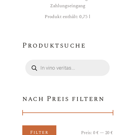
Zahlungseingang
Produkt enthält: 0,75
l
Produktsuche
Products
search
nach Preis filtern
Filter
Preis:
0 €
—
20 €
Min.
Max.