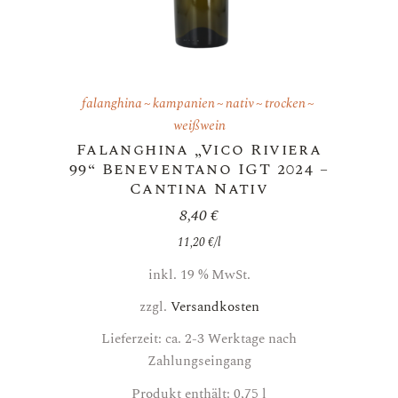
falanghina
kampanien
nativ
trocken
weißwein
Falanghina „Vico Riviera
99“ Beneventano IGT 2024 –
Cantina Nativ
8,40
€
11,20
€
/
l
inkl. 19 % MwSt.
zzgl.
Versandkosten
Lieferzeit: ca. 2-3 Werktage nach
Zahlungseingang
Produkt enthält: 0,75
l