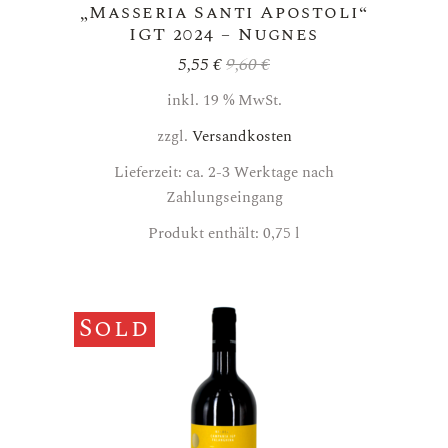
„Masseria Santi Apostoli“
IGT 2024 – Nugnes
5,55
€
9,60
€
Ursprünglicher
Aktueller
Preis
Preis
inkl. 19 % MwSt.
war:
ist:
9,60 €
5,55 €.
zzgl.
Versandkosten
Lieferzeit: ca. 2-3 Werktage nach
Zahlungseingang
Produkt enthält: 0,75
l
Sold