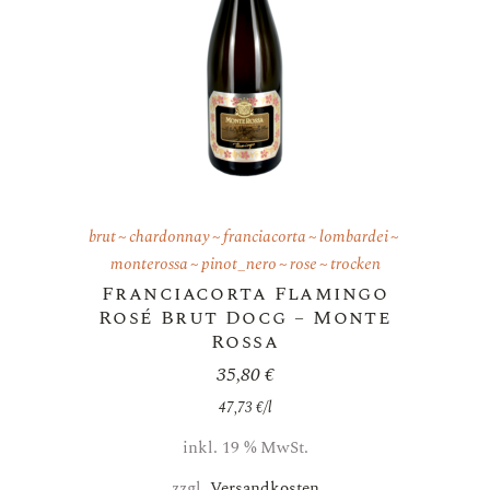
brut
chardonnay
franciacorta
lombardei
monterossa
pinot_nero
rose
trocken
Franciacorta Flamingo
Rosé Brut Docg – Monte
Rossa
35,80
€
47,73
€
/
l
inkl. 19 % MwSt.
zzgl.
Versandkosten