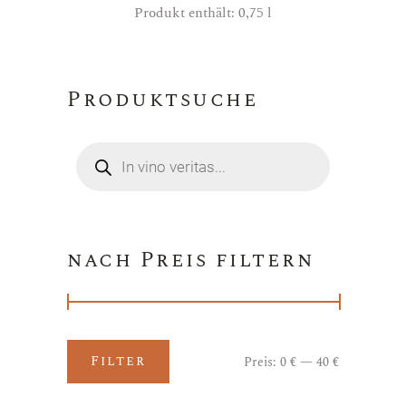
Produkt enthält: 0,75
l
Produktsuche
Products
search
nach Preis filtern
Filter
Preis:
0 €
—
40 €
Min.
Max.
Preis
Preis