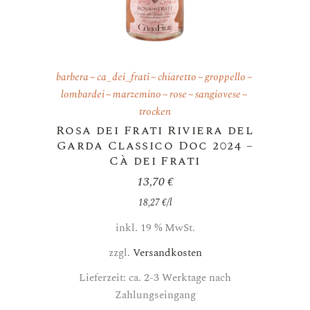
barbera
ca_dei_frati
chiaretto
groppello
lombardei
marzemino
rose
sangiovese
trocken
Rosa dei Frati Riviera del
Garda Classico Doc 2024 –
Cà dei Frati
13,70
€
18,27
€
/
l
inkl. 19 % MwSt.
zzgl.
Versandkosten
Lieferzeit: ca. 2-3 Werktage nach
Zahlungseingang