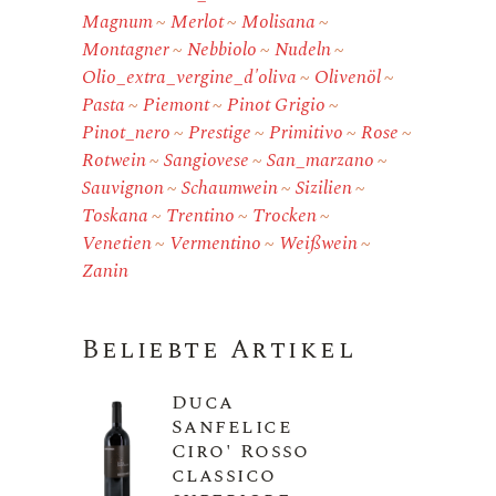
Magnum
Merlot
Molisana
Montagner
Nebbiolo
Nudeln
Olio_extra_vergine_d'oliva
Olivenöl
Pasta
Piemont
Pinot Grigio
Pinot_nero
Prestige
Primitivo
Rose
Rotwein
Sangiovese
San_marzano
Sauvignon
Schaumwein
Sizilien
Toskana
Trentino
Trocken
Venetien
Vermentino
Weißwein
Zanin
Beliebte Artikel
Duca
Sanfelice
Ciro' Rosso
classico