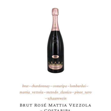
brut
chardonnay
costaripa
lombardai
mattia_vezzola
metodo_classico
pinot_nero
schaumwein
Brut Rosé Mattia Vezzola
– Costaripa