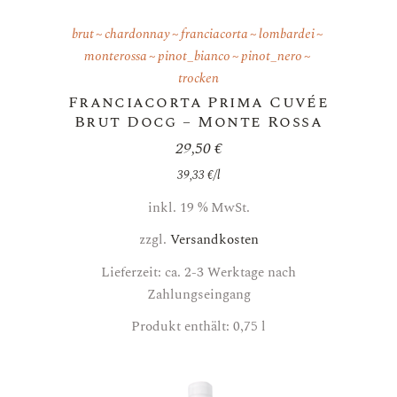
brut
chardonnay
franciacorta
lombardei
monterossa
pinot_bianco
pinot_nero
trocken
Franciacorta Prima Cuvée
Brut Docg – Monte Rossa
29,50
€
39,33
€
/
l
inkl. 19 % MwSt.
zzgl.
Versandkosten
Lieferzeit: ca. 2-3 Werktage nach
Zahlungseingang
Produkt enthält: 0,75
l