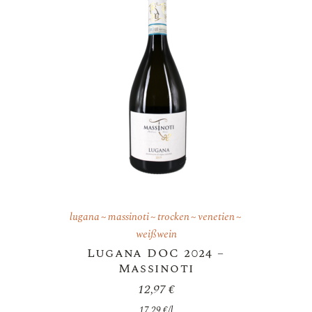
lugana
massinoti
trocken
venetien
weißwein
Lugana DOC 2024 –
Massinoti
12,97
€
17,29
€
/
l