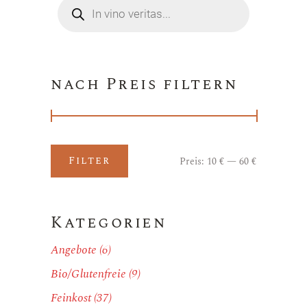
Products
search
nach Preis filtern
Filter
Preis:
10 €
—
60 €
Min.
Max.
Preis
Preis
Kategorien
Angebote
(6)
Bio/Glutenfreie
(9)
Feinkost
(37)