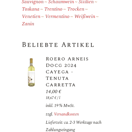
Sauvignon
Schaumwein
Sizilien
Toskana
Trentino
Trocken
Venetien
Vermentino
Weißwein
Zanin
Beliebte Artikel
Roero Arneis
Docg 2024
Cayega -
Tenuta
Carretta
14,00
€
18,67
€
/
l
inkl. 19 % MwSt.
zzgl.
Versandkosten
Lieferzeit: ca. 2-3 Werktage nach
Zahlungseingang