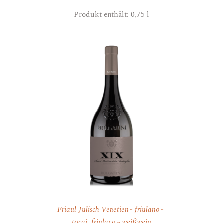
Produkt enthält: 0,75
l
Friaul-Julisch Venetien
friulano
tocai_friulano
weißwein