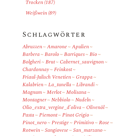
Trocken
(187)
Weißwein
(89)
Schlagwörter
Abruzzen
Amarone
Apulien
Barbera
Barolo
Barriques
Bio
Bolgheri
Brut
Cabernet_sauvignon
Chardonnay
Feinkost
Friaul-Julisch Venetien
Grappa
Kalabrien
La_tunella
Librandi
Magnum
Merlot
Molisana
Montagner
Nebbiolo
Nudeln
Olio_extra_vergine_d'oliva
Olivenöl
Pasta
Piemont
Pinot Grigio
Pinot_nero
Prestige
Primitivo
Rose
Rotwein
Sangiovese
San_marzano