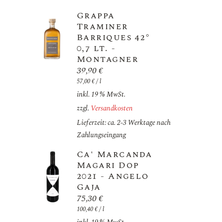
Grappa
Traminer
Barriques 42°
0,7 lt. -
Montagner
39,90
€
57,00
€
/
l
inkl. 19 % MwSt.
zzgl.
Versandkosten
Lieferzeit: ca. 2-3 Werktage nach
Zahlungseingang
Ca' Marcanda
Magari Dop
2021 - Angelo
Gaja
75,30
€
100,40
€
/
l