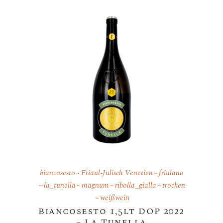
biancosesto
Friaul-Julisch Venetien
friulano
la_tunella
magnum
ribolla_gialla
trocken
weißwein
Biancosesto 1,5lt DOP 2022
– La Tunella