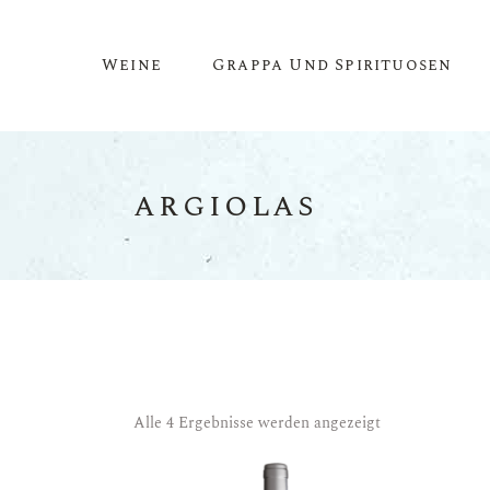
Weine
Grappa Und Spirituosen
argiolas
Rotwein
Roséwein
Weisswein
Schaumwein
Dessertwein
Magnumflaschen & Mehr
Alle 4 Ergebnisse werden angezeigt