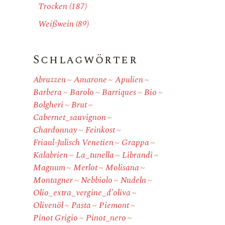
Trocken
(187)
Weißwein
(89)
Schlagwörter
Abruzzen
Amarone
Apulien
Barbera
Barolo
Barriques
Bio
Bolgheri
Brut
Cabernet_sauvignon
Chardonnay
Feinkost
Friaul-Julisch Venetien
Grappa
Kalabrien
La_tunella
Librandi
Magnum
Merlot
Molisana
Montagner
Nebbiolo
Nudeln
Olio_extra_vergine_d'oliva
Olivenöl
Pasta
Piemont
Pinot Grigio
Pinot_nero