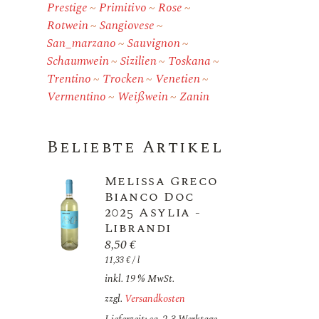
Prestige
Primitivo
Rose
Rotwein
Sangiovese
San_marzano
Sauvignon
Schaumwein
Sizilien
Toskana
Trentino
Trocken
Venetien
Vermentino
Weißwein
Zanin
Beliebte Artikel
Melissa Greco
Bianco Doc
2025 Asylia -
Librandi
8,50
€
11,33
€
/
l
inkl. 19 % MwSt.
zzgl.
Versandkosten