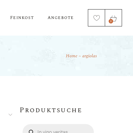
Feinkost
Angebote
0
Home
argiolas
Öl & Essig
Nudeln
Produktsuche
Products
search