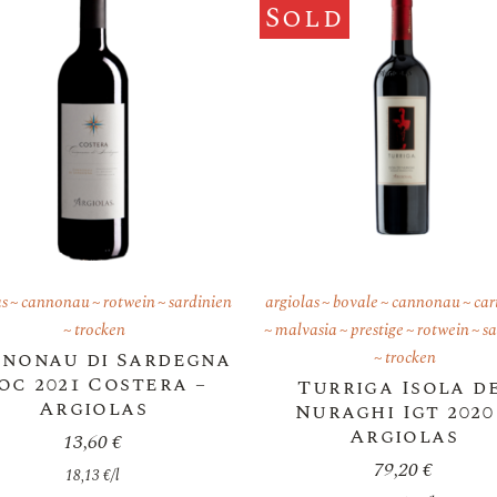
Sold
as
cannonau
rotwein
sardinien
argiolas
bovale
cannonau
car
trocken
malvasia
prestige
rotwein
sa
nonau di Sardegna
trocken
oc 2021 Costera –
Turriga Isola d
Argiolas
Nuraghi Igt 2020
Argiolas
13,60
€
79,20
€
18,13
€
/
l