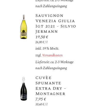
Lieferzeit: ca. 2-3 Werktage
nach Zahlungseingang
Sauvignon
Venezia Giulia
Igt 2021 - Silvio
Jermann
19,50
€
26,00
€
/
l
inkl. 19 % MwSt.
zzgl.
Versandkosten
Lieferzeit: ca. 2-3 Werktage
nach Zahlungseingang
Cuvèe
Spumante
Extra Dry –
Montagner
7,95
€
10,60
€
/
l