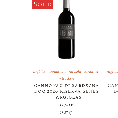
Sold
argiolas
cannonau
rotwein
sardinien
argiol
trocken
Cannonau di Sardegna
Can
Doc 2020 Riserva Senes
D
– Argiolas
17,90
€
23,87
€
/
l