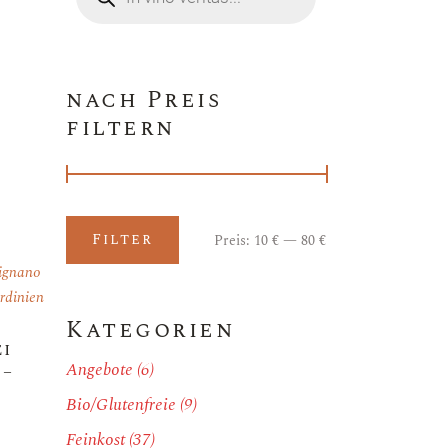
nach Preis
filtern
Filter
Preis:
10 €
—
80 €
Min.
Max.
Preis
Preis
ignano
rdinien
Kategorien
ei
Angebote
(6)
 –
Bio/Glutenfreie
(9)
Feinkost
(37)